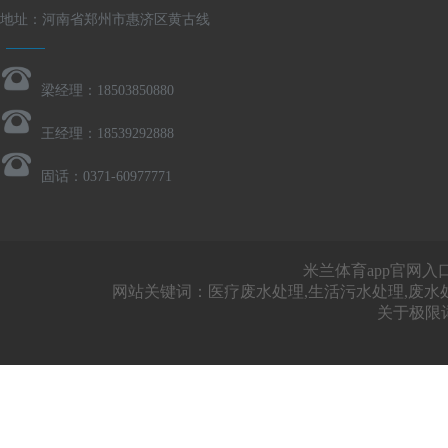
地址：河南省郑州市惠济区黄古线
梁经理：18503850880
王经理：18539292888
固话：0371-60977771
米兰体育app官网入口
网站关键词：医疗废水处理,生活污水处理,废水
关于极限