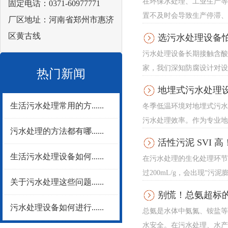
在环保水处理、工业生产等
固定电话：0371-60977771
置不及时会导致生产停滞、
厂区地址：河南省郑州市惠济
区黄古线
选污水处理设备怕
污水处理设备长期接触含酸
家，我们深知防腐设计对设
热门新闻
地埋式污水处理
生活污水处理常用的方......
冬季低温环境对地埋式污水
污水处理效率。作为专业地
污水处理的方法都有哪......
活性污泥 SVI 
生活污水处理设备如何......
在污水处理的生化处理环节，
过200mL/g，会出现“污泥
关于污水处理这些问题......
别慌！总氨超标的
污水处理设备如何进行......
总氨是水体中氨氮、铵盐等
水安全。在污水处理、水产