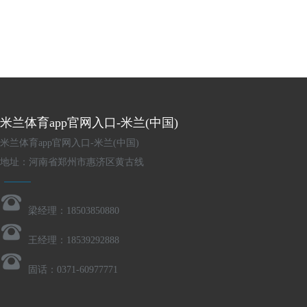
米兰体育app官网入口-米兰(中国)
米兰体育app官网入口-米兰(中国)
地址：河南省郑州市惠济区黄古线
梁经理：18503850880
王经理：18539292888
固话：0371-60977771