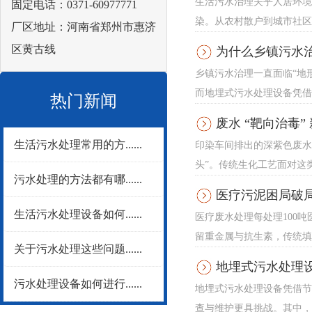
生活污水治理关乎人居环境
固定电话：0371-60977771
染。从农村散户到城市社区
厂区地址：河南省郑州市惠济
区黄古线
为什么乡镇污水
乡镇污水治理一直面临“地
而地埋式污水处理设备凭借“
热门新闻
废水 “靶向治毒
生活污水处理常用的方......
印染车间排出的深紫色废水
头”。传统生化工艺面对这类
污水处理的方法都有哪......
医疗污泥困局破
生活污水处理设备如何......
医疗废水处理每处理100吨
留重金属与抗生素，传统填埋
关于污水处理这些问题......
地埋式污水处理
污水处理设备如何进行......
地埋式污水处理设备凭借节
查与维护更具挑战。其中，