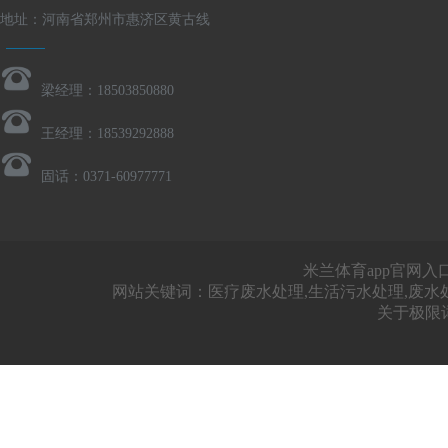
地址：河南省郑州市惠济区黄古线
梁经理：18503850880
王经理：18539292888
固话：0371-60977771
米兰体育app官网入口
网站关键词：医疗废水处理,生活污水处理,废水
关于极限