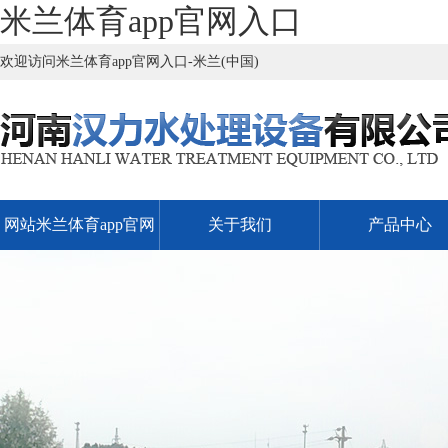
米兰体育app官网入口
欢迎访问米兰体育app官网入口-米兰(中国)
网站米兰体育app官网
关于我们
产品中心
入口