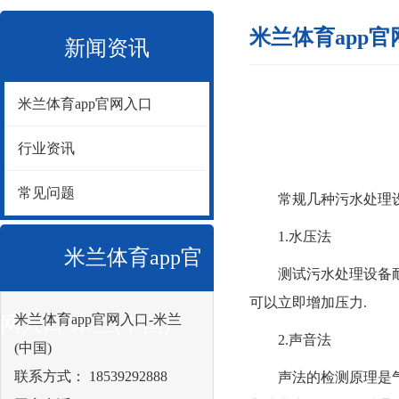
米兰体育app官
新闻资讯
米兰体育app官网入口
行业资讯
常见问题
常规几种污水处理设
1.水压法
米兰体育app官
测试污水处理设备耐压
可以立即增加压力.
米兰体育app官网入口-米兰
网入口-米兰(中国)
2.声音法
(中国)
联系方式： 18539292888
声法的检测原理是气体