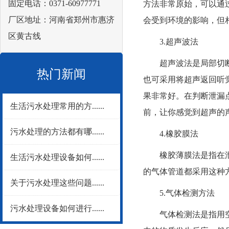
固定电话：0371-60977771
方法非常原始，可以通
厂区地址：河南省郑州市惠济
会受到环境的影响，但
区黄古线
3.超声波法
超声波法是局部切断泄
热门新闻
也可采用将超声返回听
果非常好。在判断泄漏
生活污水处理常用的方......
前，让你感觉到超声的
污水处理的方法都有哪......
4.橡胶膜法
橡胶薄膜法是指在泄漏
生活污水处理设备如何......
的气体管道都采用这种
关于污水处理这些问题......
5.气体检测方法
污水处理设备如何进行......
气体检测法是指用空气