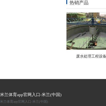
热销产品
废水处理工程设
米兰体育app官网入口-米兰(中国)
米兰体育app官网入口-米兰(中国)