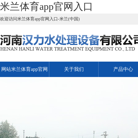
米兰体育app官网入口
欢迎访问米兰体育app官网入口-米兰(中国)
网站米兰体育app官网
关于我们
产品中心
入口