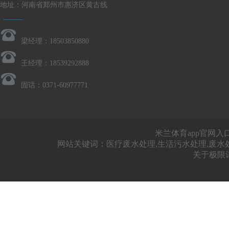
地址：河南省郑州市惠济区黄古线
梁经理：18503850880
王经理：18539292888
固话：0371-60977771
米兰体育app官网入口
网站关键词：医疗废水处理,生活污水处理,废水
关于极限