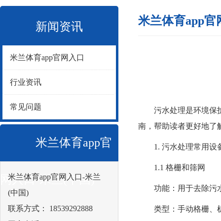
米兰体育app官
新闻资讯
米兰体育app官网入口
行业资讯
常见问题
污水处理是环境保护的
南，帮助读者更好地了
米兰体育app官
1. 污水处理常用设
1.1 格栅和筛网
米兰体育app官网入口-米兰
网入口-米兰(中国)
功能：用于去除污水
(中国)
联系方式： 18539292888
类型：手动格栅、机