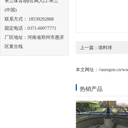
米兰体育app官网入口-米兰
网入口-米兰(中国)
(中国)
联系方式： 18539292888
固定电话：0371-60977771
厂区地址：河南省郑州市惠济
区黄古线
上一篇：
填料球
本文网址：
//auregon.cn/ws
热销产品