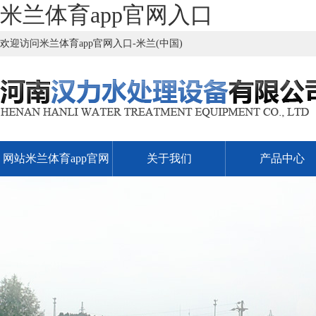
米兰体育app官网入口
欢迎访问米兰体育app官网入口-米兰(中国)
网站米兰体育app官网
关于我们
产品中心
米兰体育app官网
入口
米兰(中国)
气浮机
潜水搅拌机
污水处理设备配
污水沉淀池