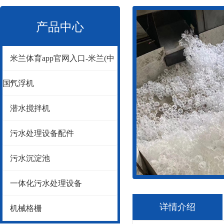
产品中心
米兰体育app官网入口-米兰(中
国)
气浮机
潜水搅拌机
污水处理设备配件
污水沉淀池
一体化污水处理设备
详情介绍
机械格栅